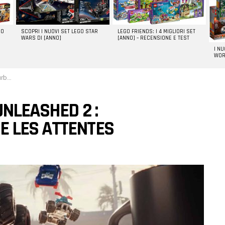
GO
SCOPRI I NUOVI SET LEGO STAR
LEGO FRIENDS: I 4 MIGLIORI SET
WARS DI [ANNO]
[ANNO] – RECENSIONE E TEST
I N
WOR
entes
UNLEASHED 2 :
 LES ATTENTES