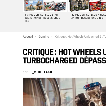
I 13 MIGLIORI SET LEGO STAR
I 10 MIGLIORI SET LEGO NINJA
WARS [ANNO] – RECENSIONE E
[ANNO] – RECENSIONE E TEST
TEST
You are here:
Accueil
Gaming
Critique : Hot Wheels Unleashed 2 : Turbocharged dépasse les att
CRITIQUE : HOT WHEELS 
TURBOCHARGED DÉPASSE
par
EL_MOUSTAKO