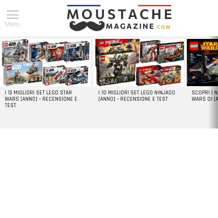
Menu
DERNIERS
ARTICLES
I 13 MIGLIORI SET LEGO STAR
I 10 MIGLIORI SET LEGO NINJAGO
SCOPRI I 
WARS [ANNO] – RECENSIONE E
[ANNO] – RECENSIONE E TEST
WARS DI [
TEST