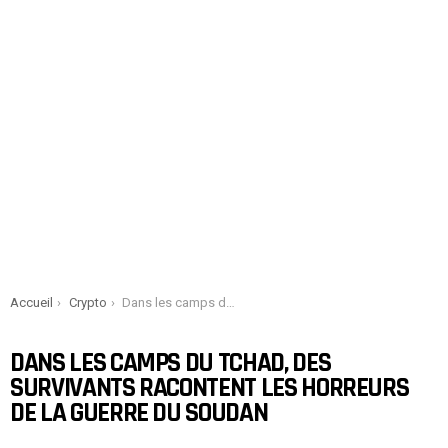
You are here:
Accueil
Crypto
Dans les camps du Tchad, des survivants racontent les horreurs de la guerre du Soudan
DANS LES CAMPS DU TCHAD, DES
SURVIVANTS RACONTENT LES HORREURS
DE LA GUERRE DU SOUDAN