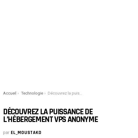
You are here:
Accueil
Technologie
Découvrez la puissance de l’hébergement VPS anonyme
DÉCOUVREZ LA PUISSANCE DE
L’HÉBERGEMENT VPS ANONYME
par
EL_MOUSTAKO