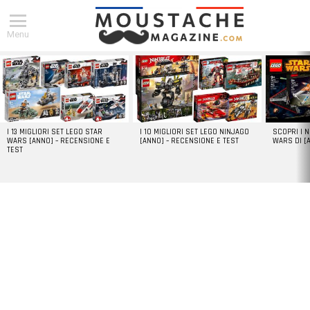
Menu
DERNIERS
ARTICLES
I 13 MIGLIORI SET LEGO STAR
I 10 MIGLIORI SET LEGO NINJAGO
SCOPRI I 
WARS [ANNO] – RECENSIONE E
[ANNO] – RECENSIONE E TEST
WARS DI [
TEST