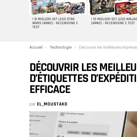
I 13 MIGLIORI SET LEGO STAR
I 10 MIGLIORI SET LEGO NINJA
WARS [ANNO] – RECENSIONE E
[ANNO] – RECENSIONE E TEST
TEST
You are here:
Accueil
Technologie
Découvrir les meilleures imprimantes d’étiquettes d’expédition pour une l
DÉCOUVRIR LES MEILLE
D’ÉTIQUETTES D’EXPÉDIT
EFFICACE
par
EL_MOUSTAKO