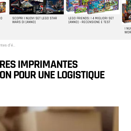
GO
SCOPRI I NUOVI SET LEGO STAR
LEGO FRIENDS: I 4 MIGLIORI SET
WARS DI [ANNO]
[ANNO] – RECENSIONE E TEST
I N
WOR
ogistique efficace
URES IMPRIMANTES
ION POUR UNE LOGISTIQUE