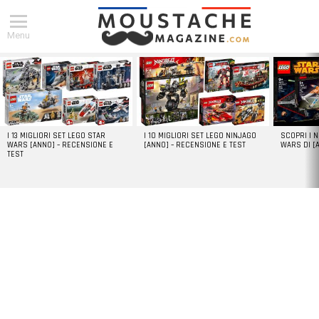
Menu
DERNIERS
ARTICLES
I 13 MIGLIORI SET LEGO STAR
I 10 MIGLIORI SET LEGO NINJAGO
SCOPRI I 
WARS [ANNO] – RECENSIONE E
[ANNO] – RECENSIONE E TEST
WARS DI [
TEST