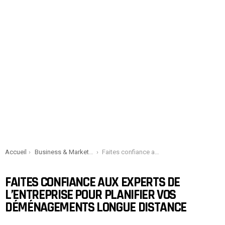
You are here:
Accueil
Business & Marketing
Faites confiance aux experts de l’entreprise pour planifier vos déménagements longue distance
FAITES CONFIANCE AUX EXPERTS DE
L’ENTREPRISE POUR PLANIFIER VOS
DÉMÉNAGEMENTS LONGUE DISTANCE