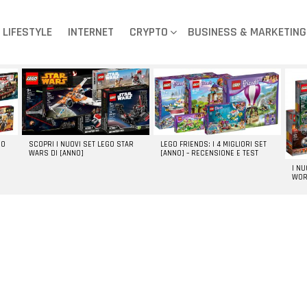
LIFESTYLE
INTERNET
CRYPTO
BUSINESS & MARKETING
GO
SCOPRI I NUOVI SET LEGO STAR
LEGO FRIENDS: I 4 MIGLIORI SET
WARS DI [ANNO]
[ANNO] – RECENSIONE E TEST
I N
WOR