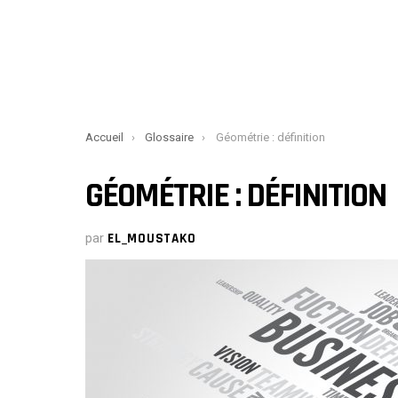
You are here:
Accueil
Glossaire
Géométrie : définition
GÉOMÉTRIE : DÉFINITION
par
EL_MOUSTAKO