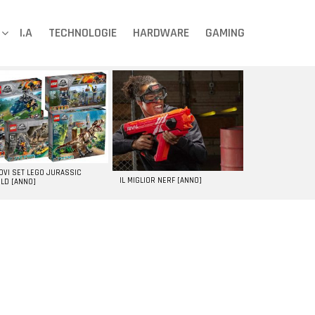
I.A
TECHNOLOGIE
HARDWARE
GAMING
UOVI SET LEGO JURASSIC
IL MIGLIOR NERF [ANNO]
LD [ANNO]