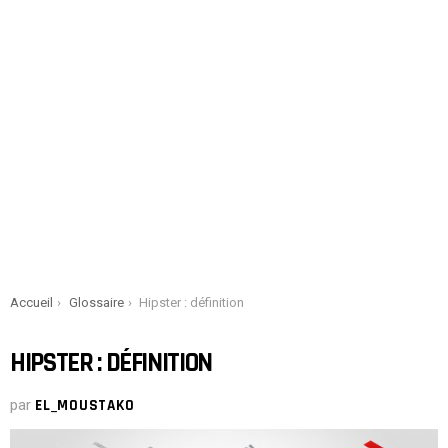
You are here:
Accueil
Glossaire
Hipster : définition
HIPSTER : DÉFINITION
par
EL_MOUSTAKO