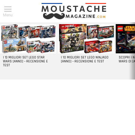
Menu
DERNIERS
ARTICLES
I 13 MIGLIORI SET LEGO STAR
I 10 MIGLIORI SET LEGO NINJAGO
SCOPRI I 
WARS [ANNO] – RECENSIONE E
[ANNO] – RECENSIONE E TEST
WARS DI [
TEST