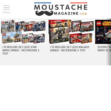
Menu
DERNIERS
ARTICLES
I 13 MIGLIORI SET LEGO STAR
I 10 MIGLIORI SET LEGO NINJAGO
SCOPRI I 
WARS [ANNO] – RECENSIONE E
[ANNO] – RECENSIONE E TEST
WARS DI [
TEST