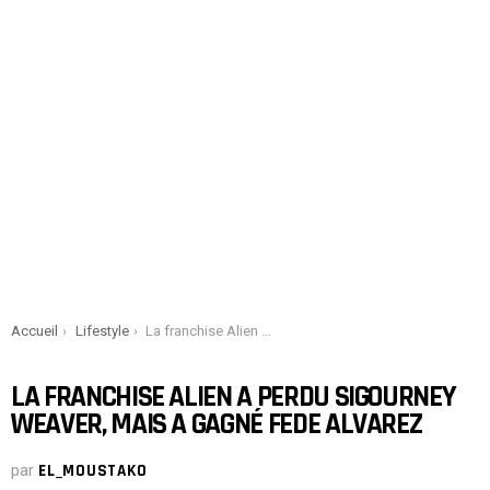
You are here:
Accueil
Lifestyle
La franchise Alien a perdu Sigourney Weaver, mais a gagné Fede Alvarez
LA FRANCHISE ALIEN A PERDU SIGOURNEY
WEAVER, MAIS A GAGNÉ FEDE ALVAREZ
par
EL_MOUSTAKO