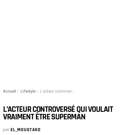
You are here:
Accueil
Lifestyle
L’acteur controversé qui voulait vraiment être Superman
L’ACTEUR CONTROVERSÉ QUI VOULAIT
VRAIMENT ÊTRE SUPERMAN
par
EL_MOUSTAKO