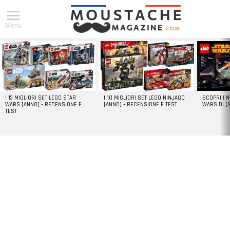
Menu
DERNIERS
ARTICLES
I 13 MIGLIORI SET LEGO STAR
I 10 MIGLIORI SET LEGO NINJAGO
SCOPRI I 
WARS [ANNO] – RECENSIONE E
[ANNO] – RECENSIONE E TEST
WARS DI [
TEST