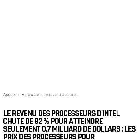
You are here:
Accueil
Hardware
Le revenu des processeurs d’Intel chute de 82 % pour atteindre seulement 0,7 milliard de dollars : Les prix des processeurs pour ordinateurs portables augmentent de 15 % et les ventes chutent de 36 %.
LE REVENU DES PROCESSEURS D’INTEL
CHUTE DE 82 % POUR ATTEINDRE
SEULEMENT 0,7 MILLIARD DE DOLLARS : LES
PRIX DES PROCESSEURS POUR