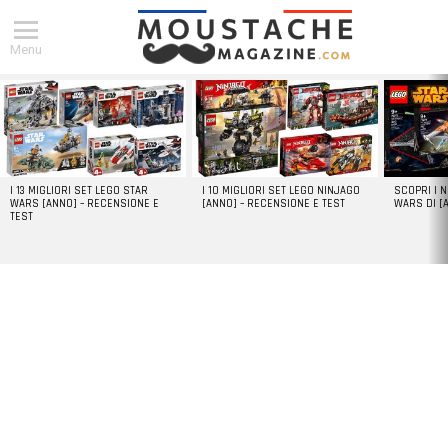
Menu
DERNIERS
ARTICLES
I 13 MIGLIORI SET LEGO STAR
I 10 MIGLIORI SET LEGO NINJAGO
SCOPRI I 
WARS [ANNO] – RECENSIONE E
[ANNO] – RECENSIONE E TEST
WARS DI [
TEST