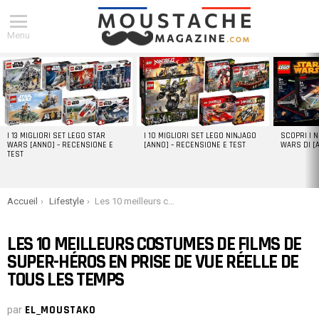
Menu
DERNIERS
ARTICLES
I 13 MIGLIORI SET LEGO STAR
I 10 MIGLIORI SET LEGO NINJAGO
SCOPRI I 
WARS [ANNO] – RECENSIONE E
[ANNO] – RECENSIONE E TEST
WARS DI [
TEST
You are here:
Accueil
Lifestyle
Les 10 meilleurs costumes de films de super-héros en prise de vue réelle de tous les temps
LES 10 MEILLEURS COSTUMES DE FILMS DE
SUPER-HÉROS EN PRISE DE VUE RÉELLE DE
TOUS LES TEMPS
par
EL_MOUSTAKO