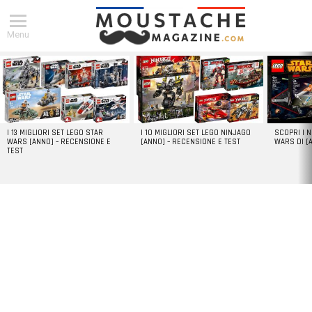
Menu
DERNIERS
ARTICLES
I 13 MIGLIORI SET LEGO STAR
I 10 MIGLIORI SET LEGO NINJAGO
SCOPRI I 
WARS [ANNO] – RECENSIONE E
[ANNO] – RECENSIONE E TEST
WARS DI [
TEST