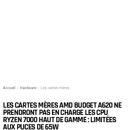
You are here:
Accueil
Hardware
Les cartes mères AMD Budget A620 ne prendront pas en charge les CPU Ryzen 7000 haut de gamme : Limitées aux puces de 65W
LES CARTES MÈRES AMD BUDGET A620 NE
PRENDRONT PAS EN CHARGE LES CPU
RYZEN 7000 HAUT DE GAMME : LIMITÉES
AUX PUCES DE 65W