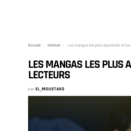
You are here:
Accueil
Internet
Les mangas les plus appréciés et lus selon les lect
LES MANGAS LES PLUS A
LECTEURS
par
EL_MOUSTAKO