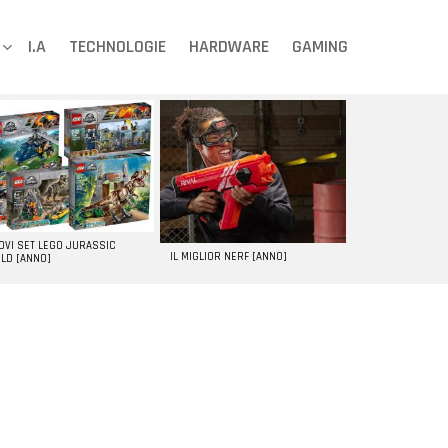
I.A
TECHNOLOGIE
HARDWARE
GAMING
UOVI SET LEGO JURASSIC
IL MIGLIOR NERF [ANNO]
LD [ANNO]