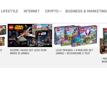
LIFESTYLE
INTERNET
CRYPTO
BUSINESS & MARKETING
GO
SCOPRI I NUOVI SET LEGO STAR
LEGO FRIENDS: I 4 MIGLIORI SET
WARS DI [ANNO]
[ANNO] – RECENSIONE E TEST
I N
WOR