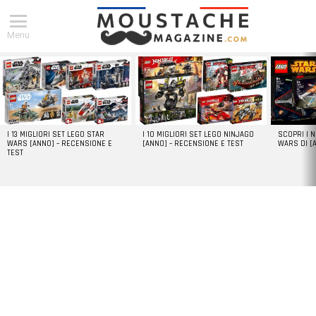
Menu
DERNIERS
ARTICLES
I 13 MIGLIORI SET LEGO STAR
I 10 MIGLIORI SET LEGO NINJAGO
SCOPRI I 
WARS [ANNO] – RECENSIONE E
[ANNO] – RECENSIONE E TEST
WARS DI [
TEST