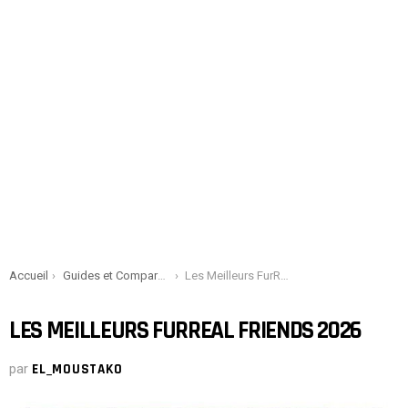
You are here:
Accueil
Guides et Comparatifs
Les Meilleurs FurReal Friends 2026
LES MEILLEURS FURREAL FRIENDS 2026
par
EL_MOUSTAKO