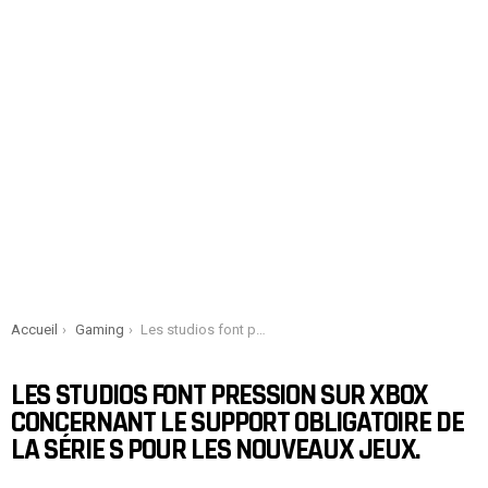
You are here:
Accueil
Gaming
Les studios font pression sur Xbox concernant le support obligatoire de la série S pour les nouveaux jeux.
LES STUDIOS FONT PRESSION SUR XBOX
CONCERNANT LE SUPPORT OBLIGATOIRE DE
LA SÉRIE S POUR LES NOUVEAUX JEUX.