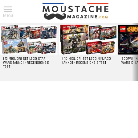
Menu
DERNIERS
ARTICLES
I 13 MIGLIORI SET LEGO STAR
I 10 MIGLIORI SET LEGO NINJAGO
SCOPRI I 
WARS [ANNO] – RECENSIONE E
[ANNO] – RECENSIONE E TEST
WARS DI [
TEST