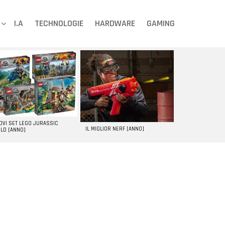
I.A
TECHNOLOGIE
HARDWARE
GAMING
UOVI SET LEGO JURASSIC
IL MIGLIOR NERF [ANNO]
LD [ANNO]