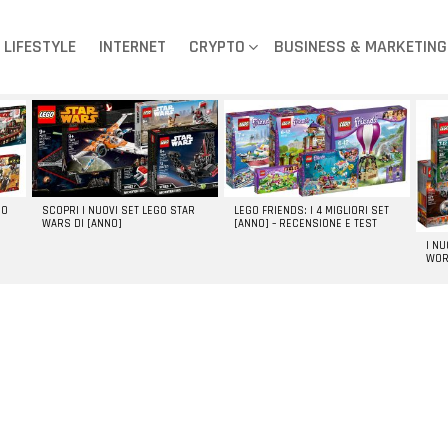
LIFESTYLE
INTERNET
CRYPTO
BUSINESS & MARKETING
GO
SCOPRI I NUOVI SET LEGO STAR
LEGO FRIENDS: I 4 MIGLIORI SET
WARS DI [ANNO]
[ANNO] – RECENSIONE E TEST
I N
WOR