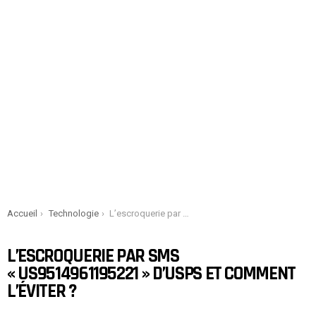
You are here:
Accueil
Technologie
L’escroquerie par SMS « US9514961195221 » d’USPS et comment l’éviter ?
L’ESCROQUERIE PAR SMS
« US9514961195221 » D’USPS ET COMMENT
L’ÉVITER ?