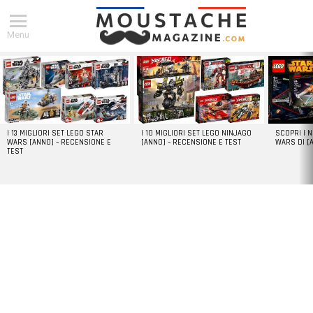
Menu
DERNIERS
ARTICLES
I 13 MIGLIORI SET LEGO STAR
I 10 MIGLIORI SET LEGO NINJAGO
SCOPRI I 
WARS [ANNO] – RECENSIONE E
[ANNO] – RECENSIONE E TEST
WARS DI [
TEST