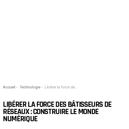
You are here:
Accueil
Technologie
Libérer la force des bâtisseurs de réseaux : Construire le monde numérique
LIBÉRER LA FORCE DES BÂTISSEURS DE
RÉSEAUX : CONSTRUIRE LE MONDE
NUMÉRIQUE