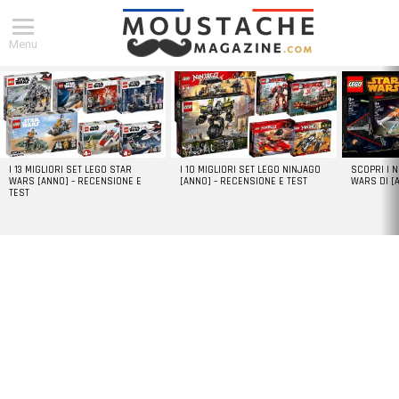
Menu
DERNIERS
ARTICLES
I 13 MIGLIORI SET LEGO STAR
I 10 MIGLIORI SET LEGO NINJAGO
SCOPRI I 
WARS [ANNO] – RECENSIONE E
[ANNO] – RECENSIONE E TEST
WARS DI [
TEST