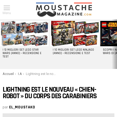
Menu
DERNIERS
ARTICLES
I 13 MIGLIORI SET LEGO STAR
I 10 MIGLIORI SET LEGO NINJAGO
SCOPRI I 
WARS [ANNO] – RECENSIONE E
[ANNO] – RECENSIONE E TEST
WARS DI [
TEST
You are here:
Accueil
I.A
Lightning est le nouveau « chien-robot » du corps des carabiniers
LIGHTNING EST LE NOUVEAU « CHIEN-
ROBOT » DU CORPS DES CARABINIERS
par
EL_MOUSTAKO