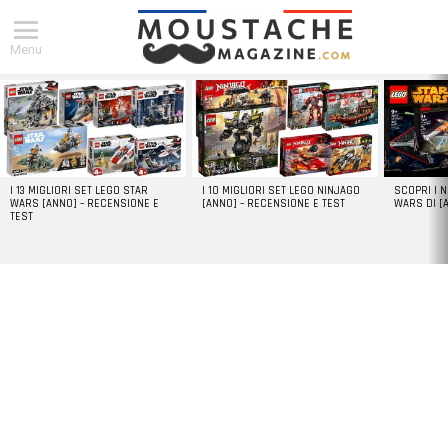
Menu
DERNIERS
ARTICLES
I 13 MIGLIORI SET LEGO STAR
I 10 MIGLIORI SET LEGO NINJAGO
SCOPRI I 
WARS [ANNO] – RECENSIONE E
[ANNO] – RECENSIONE E TEST
WARS DI [
TEST