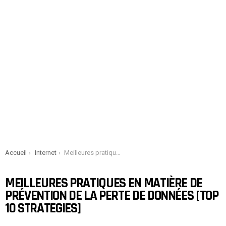
You are here:
Accueil
Internet
Meilleures pratiques en matière de prévention de la perte de données [Top 10 Strategies]
MEILLEURES PRATIQUES EN MATIÈRE DE
PRÉVENTION DE LA PERTE DE DONNÉES [TOP
10 STRATEGIES]