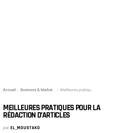
You are here:
Accueil
Business & Marketing
Meilleures pratiques pour la rédaction d’articles
MEILLEURES PRATIQUES POUR LA
RÉDACTION D’ARTICLES
par
EL_MOUSTAKO