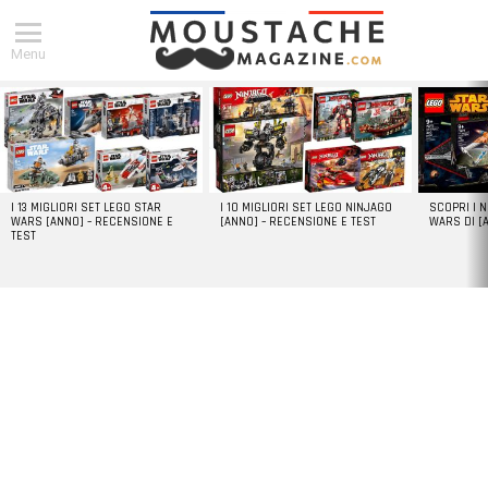
Menu
DERNIERS
ARTICLES
I 13 MIGLIORI SET LEGO STAR
I 10 MIGLIORI SET LEGO NINJAGO
SCOPRI I 
WARS [ANNO] – RECENSIONE E
[ANNO] – RECENSIONE E TEST
WARS DI [
TEST