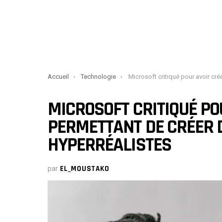
You are here:
Accueil
Technologie
Microsoft critiqué pour avoir créé un outil permettant de créer des « deepfak
MICROSOFT CRITIQUÉ PO
PERMETTANT DE CRÉER D
HYPERRÉALISTES
par
EL_MOUSTAKO