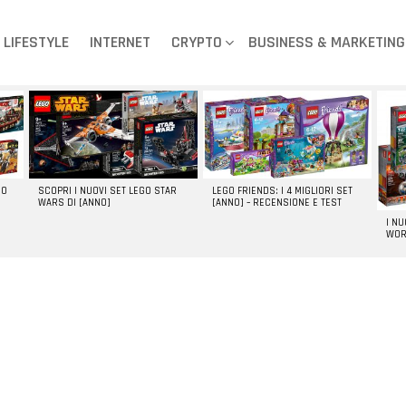
LIFESTYLE
INTERNET
CRYPTO
BUSINESS & MARKETING
GO
SCOPRI I NUOVI SET LEGO STAR
LEGO FRIENDS: I 4 MIGLIORI SET
WARS DI [ANNO]
[ANNO] – RECENSIONE E TEST
I N
WOR