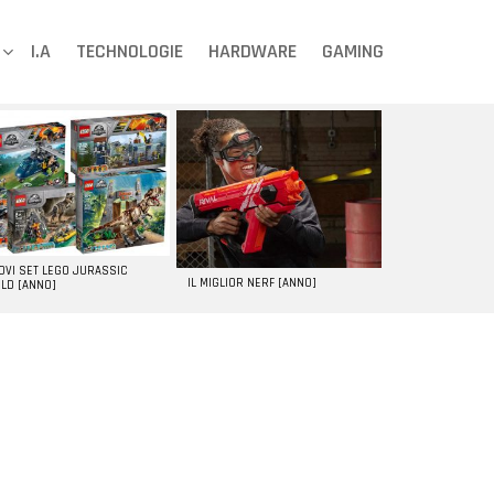
I.A
TECHNOLOGIE
HARDWARE
GAMING
UOVI SET LEGO JURASSIC
IL MIGLIOR NERF [ANNO]
LD [ANNO]