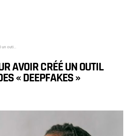
es » hyperréalistes
UR AVOIR CRÉÉ UN OUTIL
ES « DEEPFAKES »