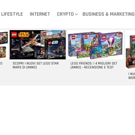
LIFESTYLE
INTERNET
CRYPTO
BUSINESS & MARKETING
GO
SCOPRI I NUOVI SET LEGO STAR
LEGO FRIENDS: I 4 MIGLIORI SET
WARS DI [ANNO]
[ANNO] – RECENSIONE E TEST
I N
WOR