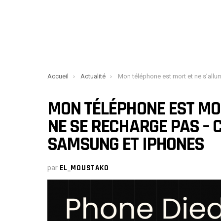
You are here:
Accueil
Actualité
Mon téléphone est mort et ne s’allume pas ou ne se recharge pas – Corrections pour Samsung 
MON TÉLÉPHONE EST MOR
NE SE RECHARGE PAS – 
SAMSUNG ET IPHONES
par
EL_MOUSTAKO