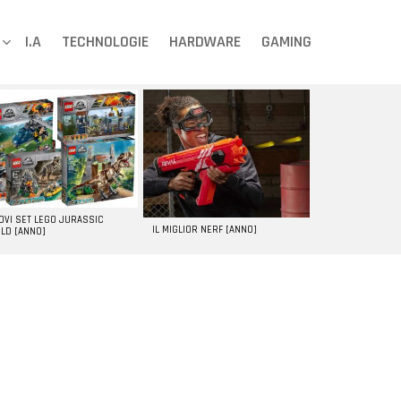
I.A
TECHNOLOGIE
HARDWARE
GAMING
UOVI SET LEGO JURASSIC
IL MIGLIOR NERF [ANNO]
LD [ANNO]