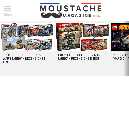
Menu
DERNIERS
ARTICLES
I 13 MIGLIORI SET LEGO STAR
I 10 MIGLIORI SET LEGO NINJAGO
SCOPRI I 
WARS [ANNO] – RECENSIONE E
[ANNO] – RECENSIONE E TEST
WARS DI [
TEST