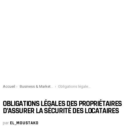
You are here:
Accueil
Business & Marketing
Obligations légales des propriétaires d’assurer la sécurité des locataires
OBLIGATIONS LÉGALES DES PROPRIÉTAIRES
D’ASSURER LA SÉCURITÉ DES LOCATAIRES
par
EL_MOUSTAKO