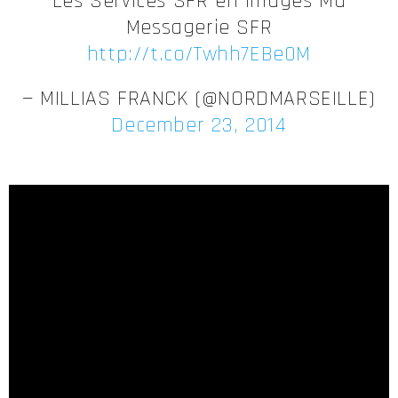
Les Services SFR en images Ma
Messagerie SFR
http://t.co/Twhh7EBe0M
— MILLIAS FRANCK (@NORDMARSEILLE)
December 23, 2014