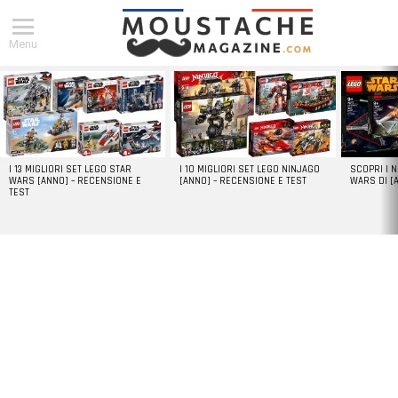
Menu
DERNIERS
ARTICLES
I 13 MIGLIORI SET LEGO STAR
I 10 MIGLIORI SET LEGO NINJAGO
SCOPRI I 
WARS [ANNO] – RECENSIONE E
[ANNO] – RECENSIONE E TEST
WARS DI [
TEST