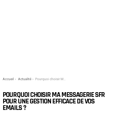
You are here:
Accueil
Actualité
Pourquoi choisir Ma Messagerie SFR pour une gestion efficace de vos emails ?
POURQUOI CHOISIR MA MESSAGERIE SFR
POUR UNE GESTION EFFICACE DE VOS
EMAILS ?