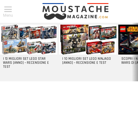
Menu
DERNIERS
ARTICLES
I 13 MIGLIORI SET LEGO STAR
I 10 MIGLIORI SET LEGO NINJAGO
SCOPRI I 
WARS [ANNO] – RECENSIONE E
[ANNO] – RECENSIONE E TEST
WARS DI [
TEST