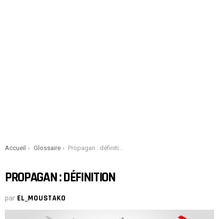
You are here:
Accueil
Glossaire
Propagan : définition
PROPAGAN : DÉFINITION
par
EL_MOUSTAKO