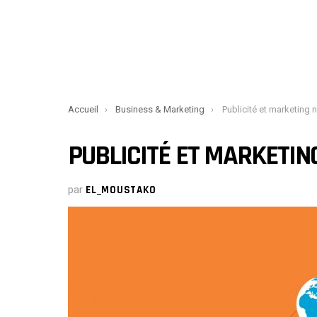
You are here:
Accueil
Business & Marketing
Publicité et marketing
PUBLICITÉ ET MARKETI
par
EL_MOUSTAKO