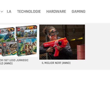
I.A
TECHNOLOGIE
HARDWARE
GAMING
UOVI SET LEGO JURASSIC
IL MIGLIOR NERF [ANNO]
LD [ANNO]