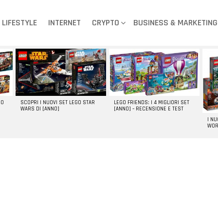
LIFESTYLE
INTERNET
CRYPTO
BUSINESS & MARKETING
GO
SCOPRI I NUOVI SET LEGO STAR
LEGO FRIENDS: I 4 MIGLIORI SET
WARS DI [ANNO]
[ANNO] – RECENSIONE E TEST
I N
WOR