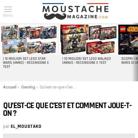
Menu
DERNIERS
ARTICLES
I 13 MIGLIORI SET LEGO STAR
I 10 MIGLIORI SET LEGO NINJAGO
SCOPRI I 
WARS [ANNO] – RECENSIONE E
[ANNO] – RECENSIONE E TEST
WARS DI [
TEST
You are here:
Accueil
Gaming
Qu’est-ce que c’est et comment joue-t-on ?
QU’EST-CE QUE C’EST ET COMMENT JOUE-T-
ON ?
par
EL_MOUSTAKO