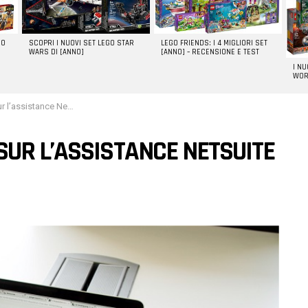
GO
SCOPRI I NUOVI SET LEGO STAR
LEGO FRIENDS: I 4 MIGLIORI SET
WARS DI [ANNO]
[ANNO] – RECENSIONE E TEST
I N
WOR
ance NetSuite : Réponses
UR L’ASSISTANCE NETSUITE