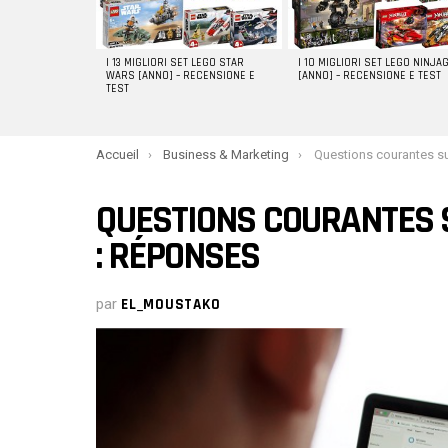
I 13 MIGLIORI SET LEGO STAR
I 10 MIGLIORI SET LEGO NINJA
WARS [ANNO] – RECENSIONE E
[ANNO] – RECENSIONE E TEST
TEST
You are here:
Accueil
Business & Marketing
Questions courantes sur l’assist
QUESTIONS COURANTES S
: RÉPONSES
par
EL_MOUSTAKO