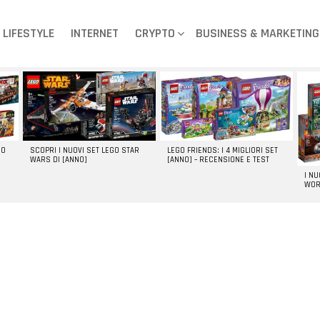
LIFESTYLE
INTERNET
CRYPTO
BUSINESS & MARKETING
GO
SCOPRI I NUOVI SET LEGO STAR
LEGO FRIENDS: I 4 MIGLIORI SET
WARS DI [ANNO]
[ANNO] – RECENSIONE E TEST
I N
WOR