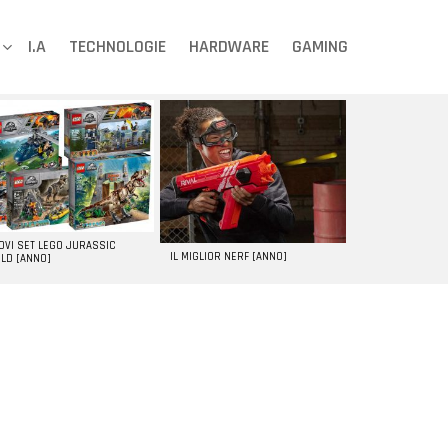
I.A
TECHNOLOGIE
HARDWARE
GAMING
UOVI SET LEGO JURASSIC
IL MIGLIOR NERF [ANNO]
LD [ANNO]