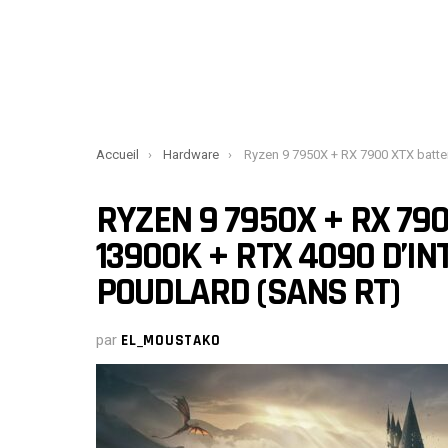
You are here:
Accueil
Hardware
Ryzen 9 7950X + RX 7900 XTX battent le Core i9-13900K + RTX 4090 d’Intel dans L’héritage de Poudl
RYZEN 9 7950X + RX 790
13900K + RTX 4090 D’IN
POUDLARD (SANS RT)
par
EL_MOUSTAKO