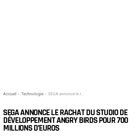
You are here:
Accueil
Technologie
SEGA annonce le rachat du studio de développement Angry Birds pour 700 millions d’euros
SEGA ANNONCE LE RACHAT DU STUDIO DE
DÉVELOPPEMENT ANGRY BIRDS POUR 700
MILLIONS D’EUROS