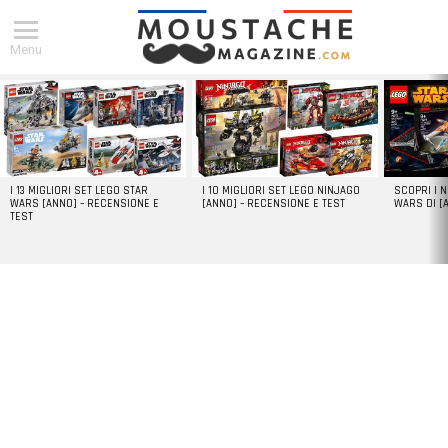
Menu
DERNIERS
ARTICLES
I 13 MIGLIORI SET LEGO STAR
I 10 MIGLIORI SET LEGO NINJAGO
SCOPRI I 
WARS [ANNO] – RECENSIONE E
[ANNO] – RECENSIONE E TEST
WARS DI [
TEST