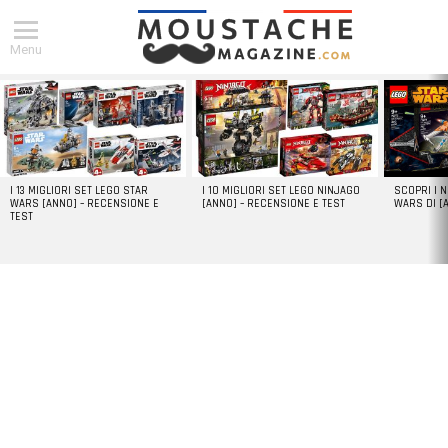
Menu
DERNIERS
ARTICLES
I 13 MIGLIORI SET LEGO STAR
I 10 MIGLIORI SET LEGO NINJAGO
SCOPRI I 
WARS [ANNO] – RECENSIONE E
[ANNO] – RECENSIONE E TEST
WARS DI [
TEST