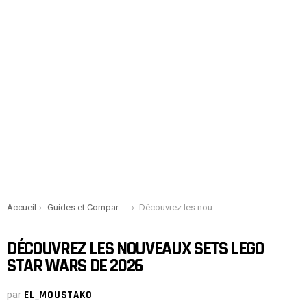
You are here:
Accueil
Guides et Comparatifs
Découvrez les nouveaux sets Lego Star Wars de 2026
DÉCOUVREZ LES NOUVEAUX SETS LEGO
STAR WARS DE 2026
par
EL_MOUSTAKO