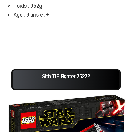
Poids : 962g
Age : 9 ans et +
Sith TIE Fighter 75272