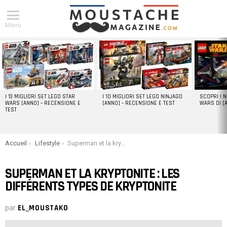
Menu
DERNIERS
ARTICLES
I 13 MIGLIORI SET LEGO STAR
I 10 MIGLIORI SET LEGO NINJAGO
SCOPRI I 
WARS [ANNO] – RECENSIONE E
[ANNO] – RECENSIONE E TEST
WARS DI [
TEST
You are here:
Accueil
Lifestyle
Superman et la kryptonite : Les différents types de kryptonite
SUPERMAN ET LA KRYPTONITE : LES
DIFFÉRENTS TYPES DE KRYPTONITE
par
EL_MOUSTAKO