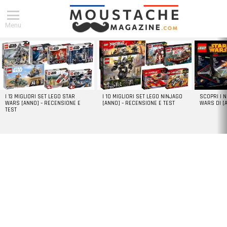
Menu
DERNIERS
ARTICLES
I 13 MIGLIORI SET LEGO STAR
I 10 MIGLIORI SET LEGO NINJAGO
SCOPRI I 
WARS [ANNO] – RECENSIONE E
[ANNO] – RECENSIONE E TEST
WARS DI [
TEST