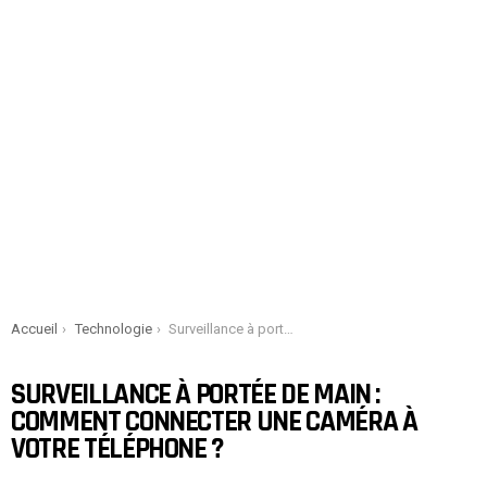
You are here:
Accueil
Technologie
Surveillance à portée de main : comment connecter une caméra à votre téléphone ?
SURVEILLANCE À PORTÉE DE MAIN :
COMMENT CONNECTER UNE CAMÉRA À
VOTRE TÉLÉPHONE ?