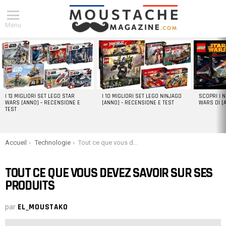
Menu
DERNIERS
ARTICLES
I 13 MIGLIORI SET LEGO STAR
I 10 MIGLIORI SET LEGO NINJAGO
SCOPRI I 
WARS [ANNO] – RECENSIONE E
[ANNO] – RECENSIONE E TEST
WARS DI [
TEST
You are here:
Accueil
Technologie
Tout ce que vous devez savoir sur ses produits
TOUT CE QUE VOUS DEVEZ SAVOIR SUR SES
PRODUITS
par
EL_MOUSTAKO