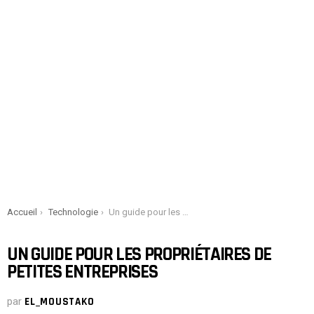
You are here:
Accueil
Technologie
Un guide pour les propriétaires de petites entreprises
UN GUIDE POUR LES PROPRIÉTAIRES DE
PETITES ENTREPRISES
par
EL_MOUSTAKO