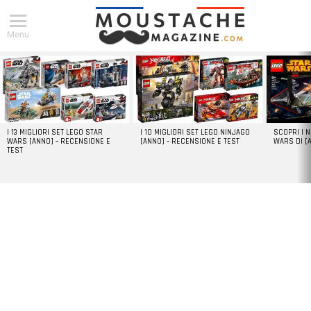
Menu
DERNIERS
ARTICLES
I 13 MIGLIORI SET LEGO STAR
I 10 MIGLIORI SET LEGO NINJAGO
SCOPRI I 
WARS [ANNO] – RECENSIONE E
[ANNO] – RECENSIONE E TEST
WARS DI [
TEST