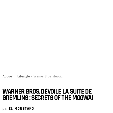
You are here:
Accueil
Lifestyle
Warner Bros. dévoile la suite de Gremlins : Secrets of the Mogwai
WARNER BROS. DÉVOILE LA SUITE DE
GREMLINS : SECRETS OF THE MOGWAI
par
EL_MOUSTAKO