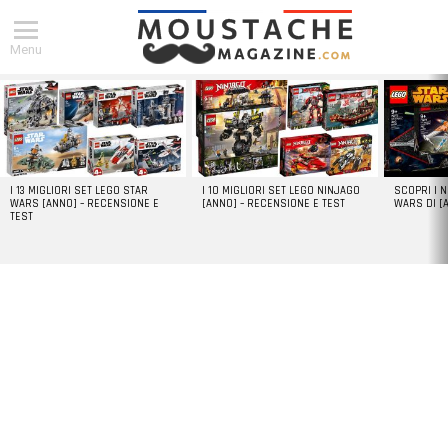
Menu
DERNIERS
ARTICLES
I 13 MIGLIORI SET LEGO STAR
I 10 MIGLIORI SET LEGO NINJAGO
SCOPRI I 
WARS [ANNO] – RECENSIONE E
[ANNO] – RECENSIONE E TEST
WARS DI [
TEST