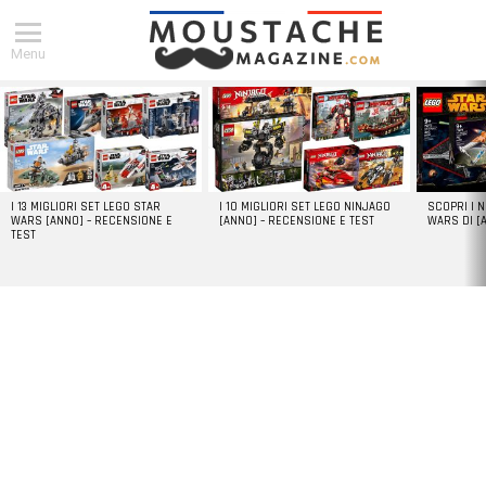
Menu
DERNIERS
ARTICLES
I 13 MIGLIORI SET LEGO STAR
I 10 MIGLIORI SET LEGO NINJAGO
SCOPRI I 
WARS [ANNO] – RECENSIONE E
[ANNO] – RECENSIONE E TEST
WARS DI [
TEST