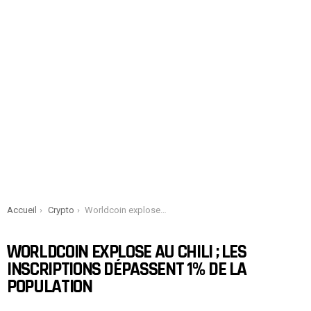
You are here:
Accueil
Crypto
Worldcoin explose au Chili ; les inscriptions dépassent 1% de la population
WORLDCOIN EXPLOSE AU CHILI ; LES
INSCRIPTIONS DÉPASSENT 1% DE LA
POPULATION