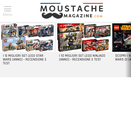
Menu
DERNIERS
ARTICLES
I 13 MIGLIORI SET LEGO STAR
I 10 MIGLIORI SET LEGO NINJAGO
SCOPRI I 
WARS [ANNO] – RECENSIONE E
[ANNO] – RECENSIONE E TEST
WARS DI [
TEST