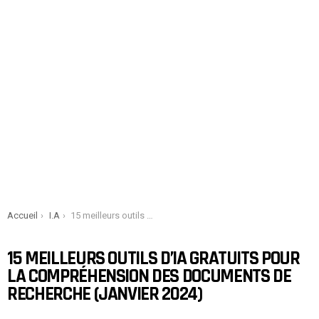
You are here:
Accueil
I.A
15 meilleurs outils d’IA gratuits pour la compréhension des documents de recherche (janvier 2024)
15 MEILLEURS OUTILS D’IA GRATUITS POUR
LA COMPRÉHENSION DES DOCUMENTS DE
RECHERCHE (JANVIER 2024)