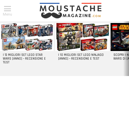
Menu
DERNIERS
ARTICLES
I 13 MIGLIORI SET LEGO STAR
I 10 MIGLIORI SET LEGO NINJAGO
SCOPRI I 
WARS [ANNO] – RECENSIONE E
[ANNO] – RECENSIONE E TEST
WARS DI [
TEST