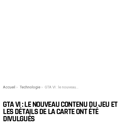
You are here:
Accueil
Technologie
GTA VI : le nouveau contenu du jeu et les détails de la carte ont été divulgués
GTA VI : LE NOUVEAU CONTENU DU JEU ET
LES DÉTAILS DE LA CARTE ONT ÉTÉ
DIVULGUÉS