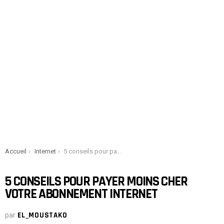
You are here:
Accueil
Internet
5 conseils pour payer moins cher votre abonnement internet
5 CONSEILS POUR PAYER MOINS CHER
VOTRE ABONNEMENT INTERNET
par
EL_MOUSTAKO