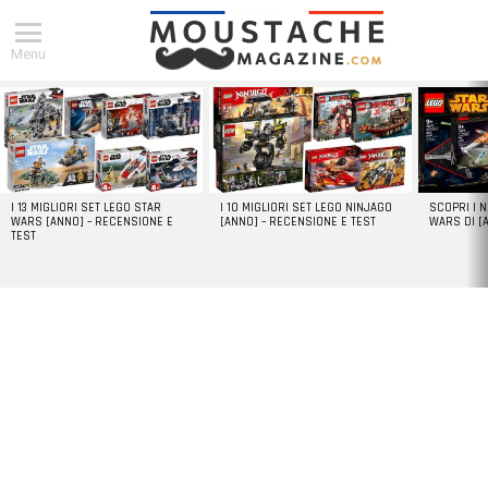
Menu
DERNIERS
ARTICLES
I 13 MIGLIORI SET LEGO STAR
I 10 MIGLIORI SET LEGO NINJAGO
SCOPRI I 
WARS [ANNO] – RECENSIONE E
[ANNO] – RECENSIONE E TEST
WARS DI [
TEST