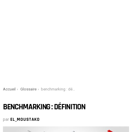
You are here:
Accueil
Glossaire
benchmarking : définition
BENCHMARKING : DÉFINITION
par
EL_MOUSTAKO