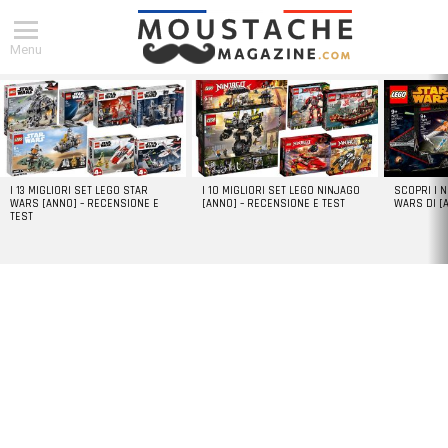
Menu
DERNIERS
ARTICLES
I 13 MIGLIORI SET LEGO STAR
I 10 MIGLIORI SET LEGO NINJAGO
SCOPRI I 
WARS [ANNO] – RECENSIONE E
[ANNO] – RECENSIONE E TEST
WARS DI [
TEST