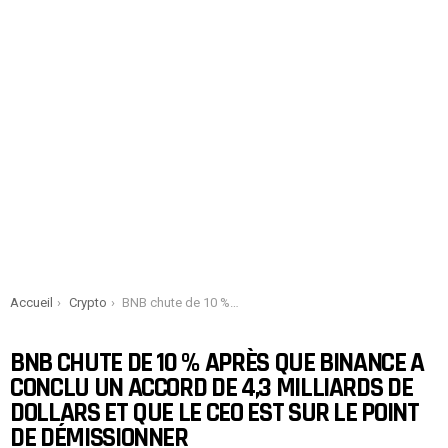
You are here:
Accueil
Crypto
BNB chute de 10 % après que Binance a conclu un accord de 4,3 milliards de dollars et que le CEO est sur le point de démissionner
BNB CHUTE DE 10 % APRÈS QUE BINANCE A
CONCLU UN ACCORD DE 4,3 MILLIARDS DE
DOLLARS ET QUE LE CEO EST SUR LE POINT
DE DÉMISSIONNER