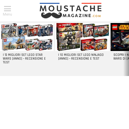
Menu
DERNIERS
ARTICLES
I 13 MIGLIORI SET LEGO STAR
I 10 MIGLIORI SET LEGO NINJAGO
SCOPRI I 
WARS [ANNO] – RECENSIONE E
[ANNO] – RECENSIONE E TEST
WARS DI [
TEST