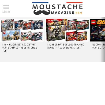
Menu
DERNIERS
ARTICLES
I 13 MIGLIORI SET LEGO STAR
I 10 MIGLIORI SET LEGO NINJAGO
SCOPRI I 
WARS [ANNO] – RECENSIONE E
[ANNO] – RECENSIONE E TEST
WARS DI [
TEST