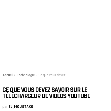
You are here:
Accueil
Technologie
Ce que vous devez savoir sur le téléchargeur de vidéos Youtube
CE QUE VOUS DEVEZ SAVOIR SUR LE
TÉLÉCHARGEUR DE VIDÉOS YOUTUBE
par
EL_MOUSTAKO