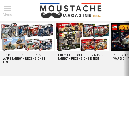
Menu
DERNIERS
ARTICLES
I 13 MIGLIORI SET LEGO STAR
I 10 MIGLIORI SET LEGO NINJAGO
SCOPRI I 
WARS [ANNO] – RECENSIONE E
[ANNO] – RECENSIONE E TEST
WARS DI [
TEST