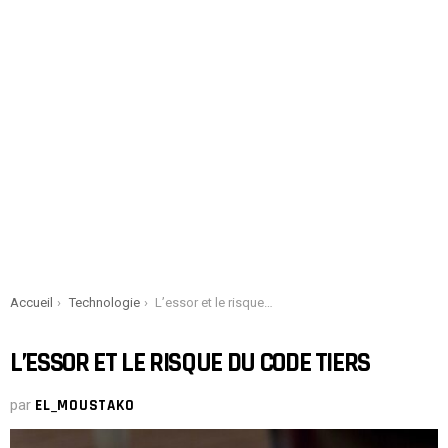
You are here:
Accueil
Technologie
L’essor et le risque du code tiers
L’ESSOR ET LE RISQUE DU CODE TIERS
par
EL_MOUSTAKO