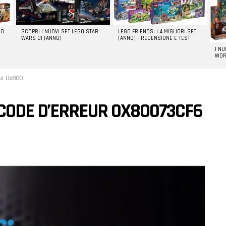
GO
SCOPRI I NUOVI SET LEGO STAR
LEGO FRIENDS: I 4 MIGLIORI SET
WARS DI [ANNO]
[ANNO] – RECENSIONE E TEST
I N
WOR
Windows 10 ?
CODE D’ERREUR 0X80073CF6