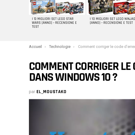
I 13 MIGLIORI SET LEGO STAR
I 10 MIGLIORI SET LEGO NINJA
WARS [ANNO] – RECENSIONE E
[ANNO] – RECENSIONE E TEST
TEST
You are here:
Accueil
Technologie
Comment corriger le code d’erreur 0x80073CF6 dans 
COMMENT CORRIGER LE 
DANS WINDOWS 10 ?
par
EL_MOUSTAKO