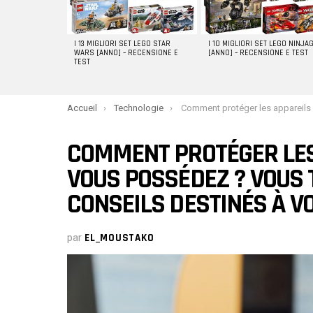
I 13 MIGLIORI SET LEGO STAR
I 10 MIGLIORI SET LEGO NINJA
WARS [ANNO] – RECENSIONE E
[ANNO] – RECENSIONE E TEST
TEST
You are here:
Accueil
Technologie
Comment protéger les appareils mobiles que vous possédez ? Vous trouverez ci-dessous des conseils 
COMMENT PROTÉGER LES
VOUS POSSÉDEZ ? VOUS 
CONSEILS DESTINÉS À V
par
EL_MOUSTAKO