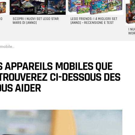
GO
SCOPRI I NUOVI SET LEGO STAR
LEGO FRIENDS: I 4 MIGLIORI SET
WARS DI [ANNO]
[ANNO] – RECENSIONE E TEST
I N
WOR
destinés à vous aider
 APPAREILS MOBILES QUE
TROUVEREZ CI-DESSOUS DES
OUS AIDER