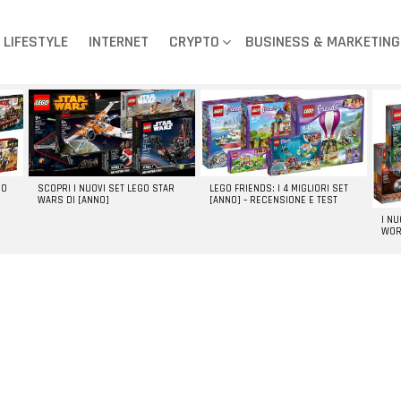
LIFESTYLE
INTERNET
CRYPTO
BUSINESS & MARKETING
GO
SCOPRI I NUOVI SET LEGO STAR
LEGO FRIENDS: I 4 MIGLIORI SET
WARS DI [ANNO]
[ANNO] – RECENSIONE E TEST
I N
WOR