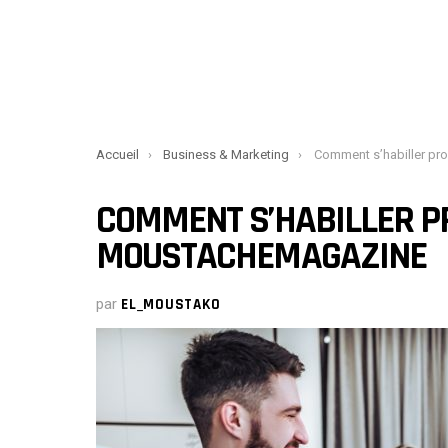
You are here:
Accueil
Business & Marketing
Comment s’habiller professionnell
COMMENT S’HABILLER P
MOUSTACHEMAGAZINE
par
EL_MOUSTAKO