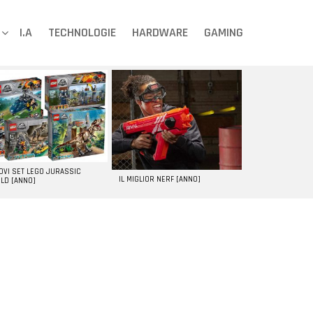
I.A
TECHNOLOGIE
HARDWARE
GAMING
UOVI SET LEGO JURASSIC
IL MIGLIOR NERF [ANNO]
LD [ANNO]