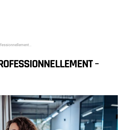
ement – Moustachemagazine
ROFESSIONNELLEMENT –