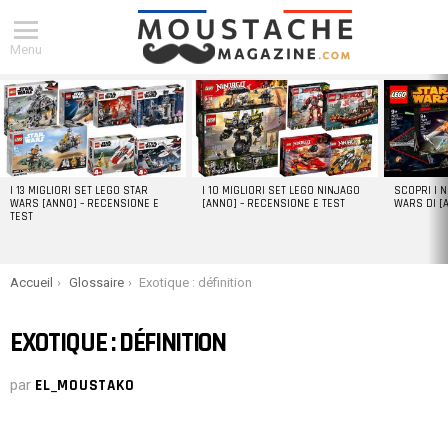
Menu
DERNIERS
ARTICLES
I 13 MIGLIORI SET LEGO STAR
I 10 MIGLIORI SET LEGO NINJAGO
SCOPRI I 
WARS [ANNO] – RECENSIONE E
[ANNO] – RECENSIONE E TEST
WARS DI [
TEST
You are here:
Accueil
Glossaire
Exotique : définition
EXOTIQUE : DÉFINITION
par
EL_MOUSTAKO