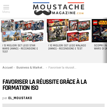
Menu
DERNIERS
ARTICLES
I 13 MIGLIORI SET LEGO STAR
I 10 MIGLIORI SET LEGO NINJAGO
SCOPRI I 
WARS [ANNO] – RECENSIONE E
[ANNO] – RECENSIONE E TEST
WARS DI [
TEST
You are here:
Accueil
Business & Marketing
Favoriser la réussite grâce à la formation ISO
FAVORISER LA RÉUSSITE GRÂCE À LA
FORMATION ISO
par
EL_MOUSTAKO